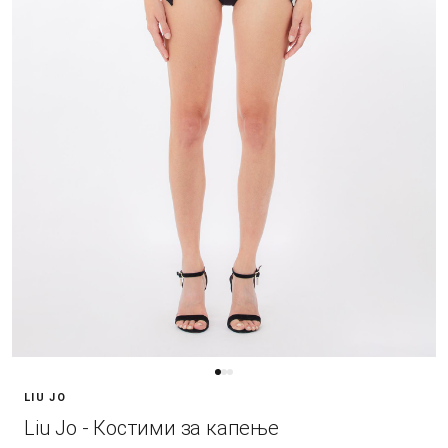
LIU JO
Liu Jo - Костими за капење