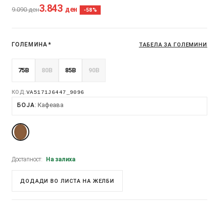
3.843
ден
9.090
ден
-58%
ГОЛЕМИНА
*
ТАБЕЛА ЗА ГОЛЕМИНИ
75B
80B
85B
90B
КОД:
VA5171J6447_9096
Кафеава
БОЈА
Достапност:
На залиха
ДОДАДИ ВО ЛИСТА НА ЖЕЛБИ