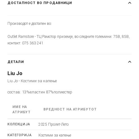
ДОСТАПНОСТ ВО ПРОДАВНИЦИ
Производот е достапен во:
Outlet Ramstore - ТЦ Рамстор приземје, во следните големини: 75B, 85B,
контакт: 075 363 241
ДЕТАЛИ
Liu Jo
Liu Jo - Костими за капење
состав: 13%еластин 87%полиестер
ИМЕ НА
ВРЕДНОСТ НА АТРИБУТОТ
АТРИБУТ
КОЛЕКЦИЈА
2025 Пролет-Лето
КАТЕГОРИЈА
Костими за капење