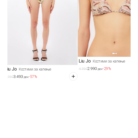
Liu Jo
Костими за капење
2.990
Liu Jo
-29%
Костими за капење
4.190
ден
3.493
-57%
8.190
ден