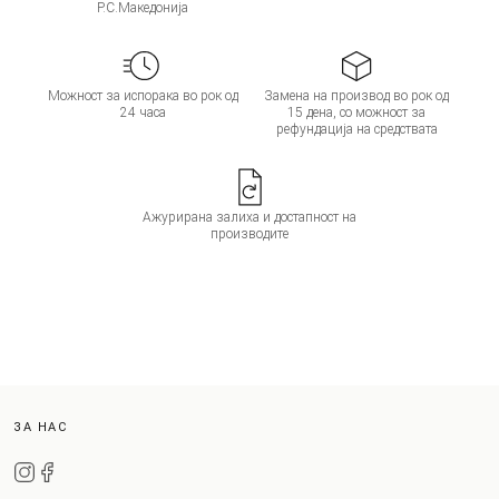
Р.С.Македонија
Можност за испорака во рок од
Замена на производ во рок од
24 часа
15 дена, со можност за
рефундација на средствата
Ажурирана залиха и достапност на
производите
ЗА НАС