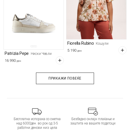
Fiorella Rubino
Кошули
5.190
ден
Patrizia Pepe
Ниски Чевли
16.990
ден
ПРИКАЖИ ПОВЕЌЕ
Бесплатна испорака со сметка
Безбедно онлајн плаќање и
над 6000ден. во рок од 3-5
заштита на вашите податоци
работни денови низ цела