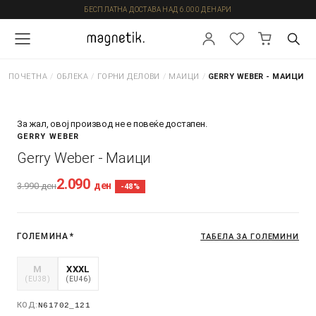
БЕСПЛАТНА ДОСТАВА НАД 6.000 ДЕНАРИ
ПОЧЕТНА
/
ОБЛЕКА
/
ГОРНИ ДЕЛОВИ
/
МАИЦИ
/
GERRY WEBER - МАИЦИ
За жал, овој производ не е повеќе достапен.
GERRY WEBER
Gerry Weber - Маици
2.090
ден
3.990
ден
-48%
ГОЛЕМИНА
*
ТАБЕЛА ЗА ГОЛЕМИНИ
M
XXXL
(EU38)
(EU46)
КОД:
N61702_121