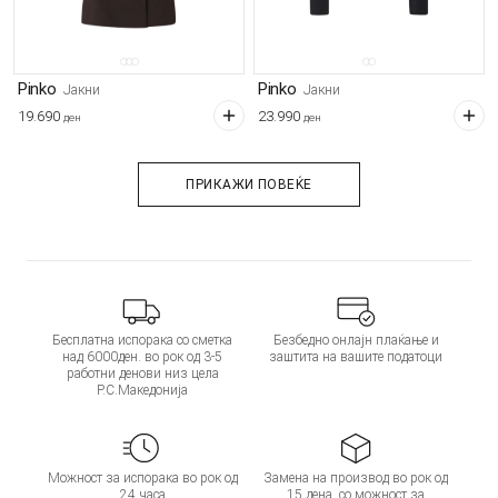
Pinko
Pinko
Јакни
Јакни
19.690
23.990
ден
ден
ПРИКАЖИ ПОВЕЌЕ
Бесплатна испорака со сметка
Безбедно онлајн плаќање и
над 6000ден. во рок од 3-5
заштита на вашите податоци
работни денови низ цела
Р.С.Македонија
Можност за испорака во рок од
Замена на производ во рок од
24 часа
15 дена, со можност за