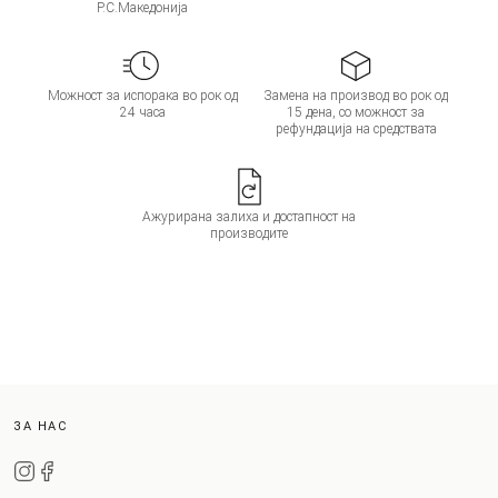
Р.С.Македонија
Можност за испорака во рок од
Замена на производ во рок од
24 часа
15 дена, со можност за
рефундација на средствата
Ажурирана залиха и достапност на
производите
ЗА НАС