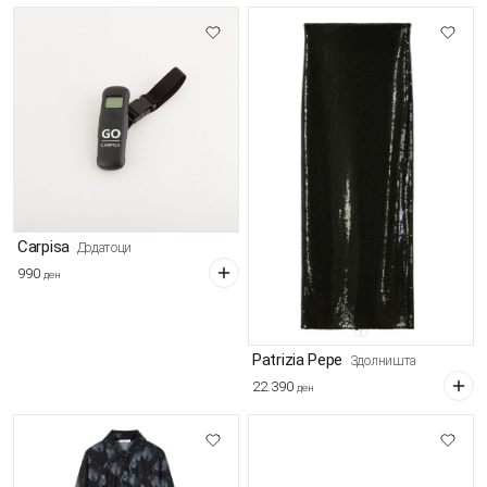
Carpisa
Додатоци
990
ден
Patrizia Pepe
Здолништа
22.390
ден