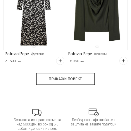
Patrizia Pepe
Patrizia Pepe
Фустани
Кошули
21.690
16.390
ден
ден
ПРИКАЖИ ПОВЕЌЕ
Бесплатна испорака со сметка
Безбедно онлајн плаќање и
над 6000ден. во рок од 3-5
заштита на вашите податоци
работни денови низ цела