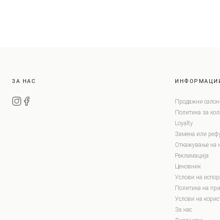
ЗА НАС
ИНФОРМАЦИ
Продажни салон
Политика за ко
Loyalty
Замена или реф
Откажување на 
Рекламација
Ценовник
Услови на испор
Политика на при
Услови на корис
За нас