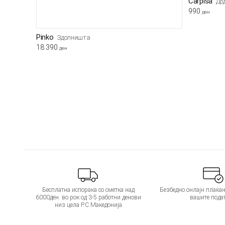
Carpisa
До
990
ден
Pinko
Здолништа
18.390
ден
Бесплатна испорака со сметка над
Безбедно онлајн плаќањ
6000ден. во рок од 3-5 работни денови
вашите пода
низ цела Р.С.Македонија