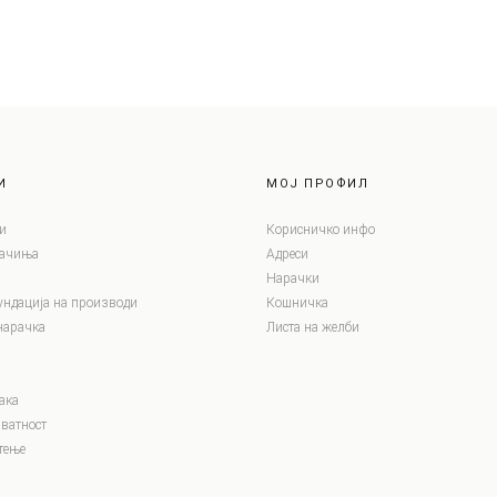
И
МОЈ ПРОФИЛ
и
Корисничко инфо
лачиња
Адреси
Нарачки
ундација на производи
Кошничка
нарачка
Листа на желби
ака
ватност
тење