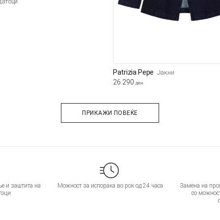
датоци
Patrizia Pepe
Јакни
26.290
ден
ПРИКАЖИ ПОВЕЌЕ
е и заштита на
Можност за испорака во рок од 24 часа
Замена на прои
тоци
со можнос