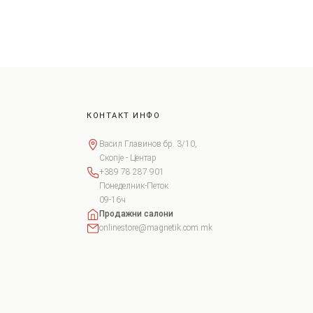
КОНТАКТ ИНФО
Васил Главинов бр. 3/10,
Скопје - Центар
+389 78 287 901
Понеделник-Петок
09-16ч
Продажни салони
onlinestore@magnetik.com.mk