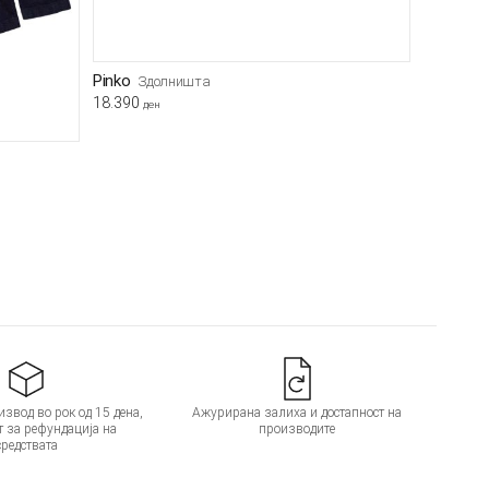
Pinko
Здолништа
18.390
ден
звод во рок од 15 дена,
Ажурирана залиха и достапност на
т за рефундација на
производите
средствата