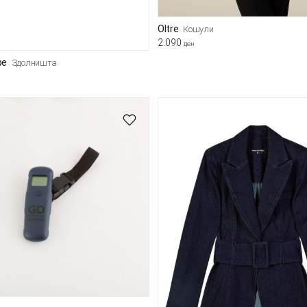
Oltre
Кошули
2.090
ден
pe
Здолништа