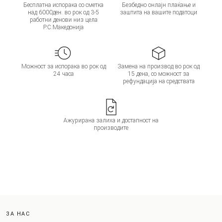
Бесплатна испорака со сметка
Безбедно онлајн плаќање и
над 6000ден. во рок од 3-5
заштита на вашите податоци
работни денови низ цела
Р.С.Македонија
Можност за испорака во рок од
Замена на производ во рок од
24 часа
15 дена, со можност за
рефундација на средствата
Ажурирана залиха и достапност на
производите
ЗА НАС