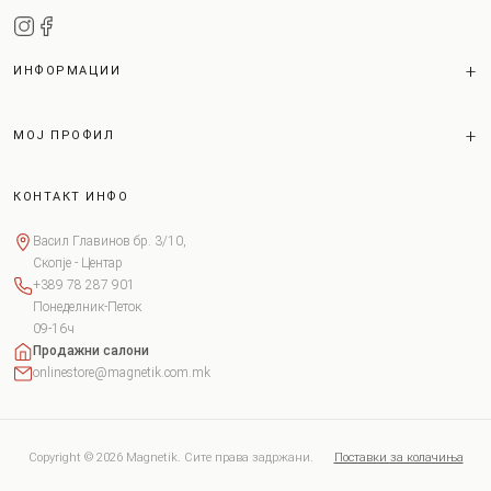
ИНФОРМАЦИИ
МОЈ ПРОФИЛ
КОНТАКТ ИНФО
Васил Главинов бр. 3/10,
Скопје - Центар
+389 78 287 901
Понеделник-Петок
09-16ч
Продажни салони
onlinestore@magnetik.com.mk
Copyright © 2026 Magnetik. Сите права задржани.
Поставки за колачиња