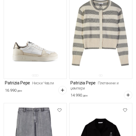
Patrizia Pepe
Patrizia Pepe
Ниски Чевли
Плетенини и
џемпери
16.990
ден
14.990
ден