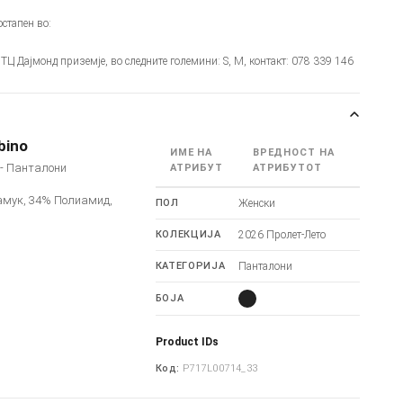
стапен во:
 - ТЦ Дајмонд приземје, во следните големини: S, M, контакт: 078 339 146
bino
ИМЕ НА
ВРЕДНОСТ НА
o - Панталони
АТРИБУТ
АТРИБУТОТ
амук, 34% Полиамид,
ПОЛ
Женски
КОЛЕКЦИЈА
2026 Пролет-Лето
КАТЕГОРИЈА
Панталони
БОЈА
Product IDs
Код:
P717L00714_33