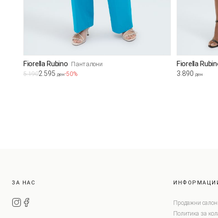
Fiorella Rubino
Fiorella Rubi
Панталони
2.595
3.890
5.190
-50%
ден
ден
ЗА НАС
ИНФОРМАЦИ
Продажни салон
Политика за ко