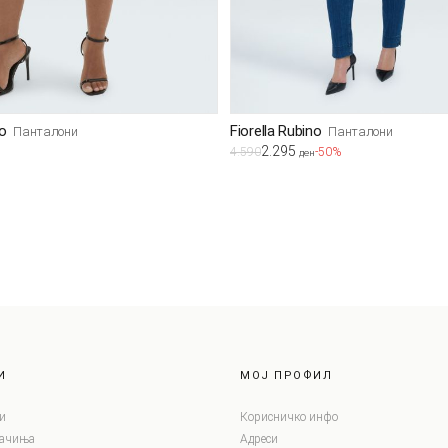
no
Fiorella Rubino
Панталони
Панталони
2.295
4.590
-50%
ден
И
МОЈ ПРОФИЛ
и
Корисничко инфо
лачиња
Адреси