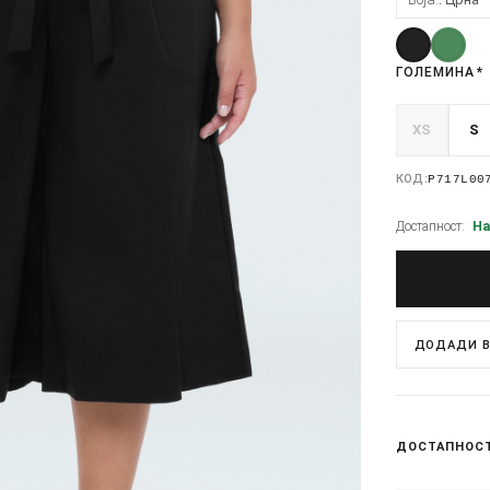
ГОЛЕМИНА
*
XS
S
КОД:
P717L00
Достапност:
На
ДОДАДИ В
ДОСТАПНОС