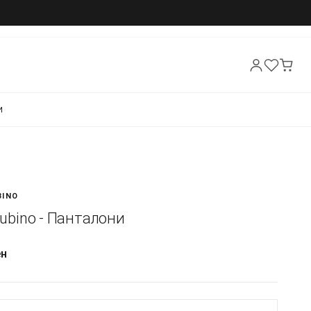
И
BINO
 Rubino - Панталони
ен