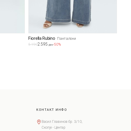
Fiorella Rubino
Панталони
2.595
5.190
-50%
ден
КОНТАКТ ИНФО
Васил Главинов бр. 3/10,
Скопје - Центар