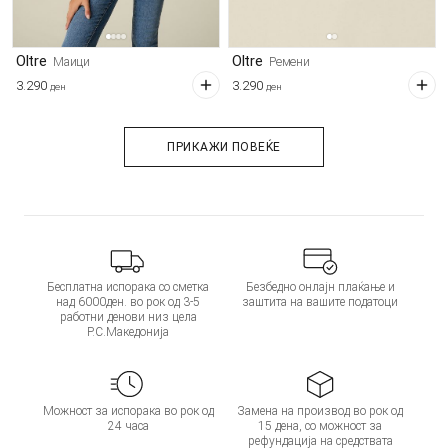
Oltre
Oltre
Маици
Ремени
3.290
3.290
ден
ден
ПРИКАЖИ ПОВЕЌЕ
Бесплатна испорака со сметка
Безбедно онлајн плаќање и
над 6000ден. во рок од 3-5
заштита на вашите податоци
работни денови низ цела
Р.С.Македонија
Можност за испорака во рок од
Замена на производ во рок од
24 часа
15 дена, со можност за
рефундација на средствата