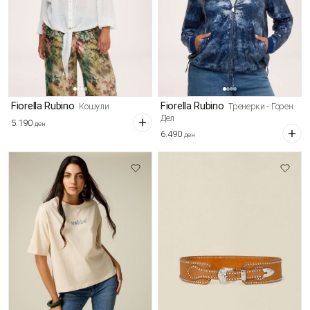
Fiorella Rubino
Fiorella Rubino
Кошули
Тренерки - Горен
Дел
5.190
ден
6.490
ден