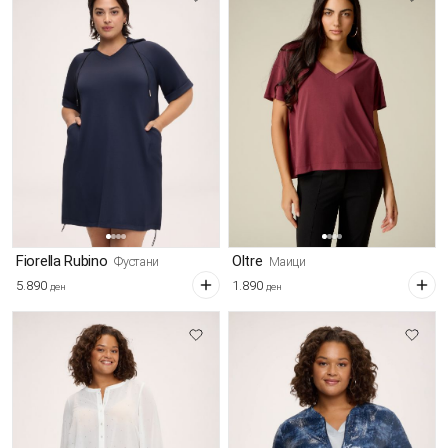
Fiorella Rubino
Oltre
Фустани
Маици
5.890
1.890
ден
ден