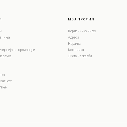
И
МОЈ ПРОФИЛ
и
Корисничко инфо
лачиња
Адреси
Нарачки
ундација на производи
Кошничка
нарачка
Листа на желби
ака
ватност
тење