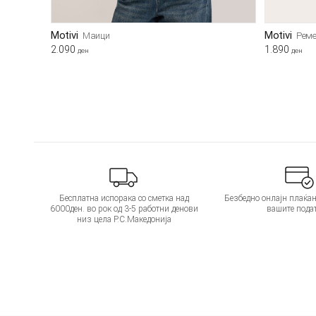
Motivi
Motivi
Маици
Реме
2.090
1.890
ден
ден
Бесплатна испорака со сметка над
Безбедно онлајн плаќањ
6000ден. во рок од 3-5 работни денови
вашите пода
низ цела Р.С.Македонија