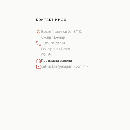
КОНТАКТ ИНФО
Васил Главинов бр. 3/10,
Скопје - Центар
+389 78 287 901
Понеделник-Петок
09-16ч
Продажни салони
onlinestore@magnetik.com.mk