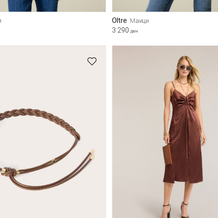
Oltre
и
Маици
3.290
ден