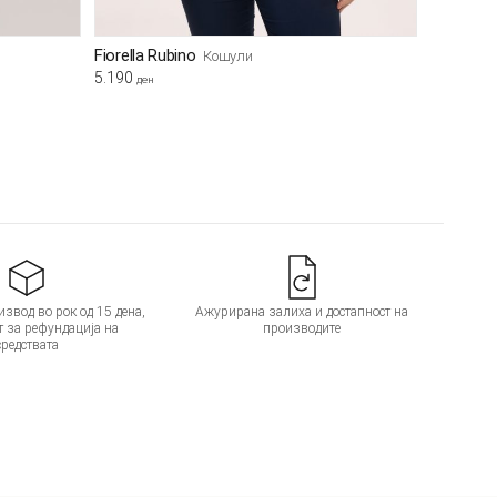
Fiorella Rubino
Кошули
5.190
ден
звод во рок од 15 дена,
Ажурирана залиха и достапност на
т за рефундација на
производите
средствата