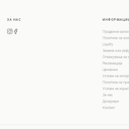
ЗА НАС
ИНФОРМАЦИ
Продажни салон
Политика за ко
Loyalty
Замена или реф
Откажување на 
Рекламација
Ценовник
Услови на испор
Политика на при
Услови на корис
За нас
Дизајнери
Контакт