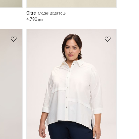
Oltre
Модни додатоци
4.790
ден