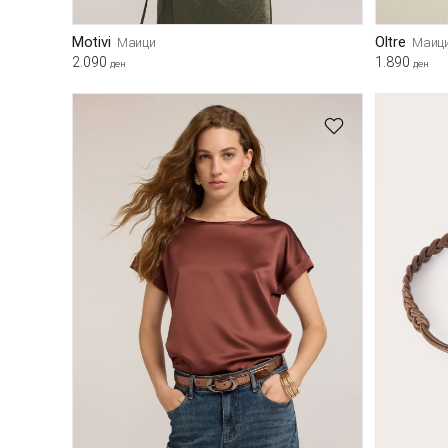
Motivi
Oltre
Маици
Маиц
2.090
1.890
ден
ден