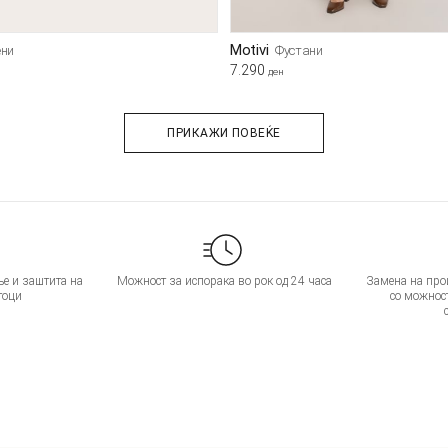
Motivi
ни
Фустани
7.290
ден
ПРИКАЖИ ПОВЕЌЕ
е и заштита на
Можност за испорака во рок од 24 часа
Замена на прои
тоци
со можнос