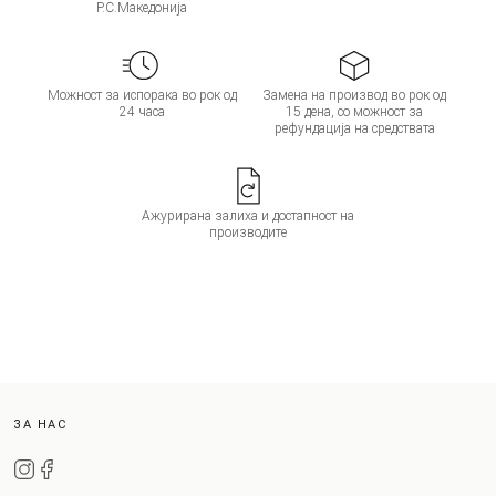
Р.С.Македонија
Можност за испорака во рок од
Замена на производ во рок од
24 часа
15 дена, со можност за
рефундација на средствата
Ажурирана залиха и достапност на
производите
ЗА НАС