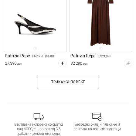
Patrizia Pepe
Patrizia Pepe
Ниски Чевли
Фустани
27.390
32.290
ден
ден
ПРИКАЖИ ПОВЕЌЕ
Бесплатна испорака со сметка
Безбедно онлајн плаќање и
над 6000ден. во рок од 3-5
заштита на вашите податоци
работни денови низ цела