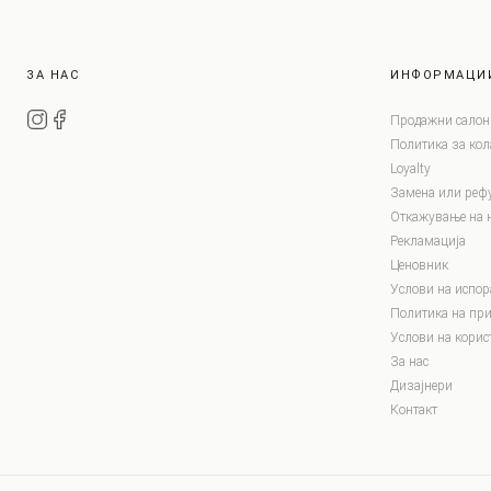
ЗА НАС
ИНФОРМАЦИ
Продажни салон
Политика за ко
Loyalty
Замена или реф
Откажување на 
Рекламација
Ценовник
Услови на испор
Политика на при
Услови на корис
За нас
Дизајнери
Контакт