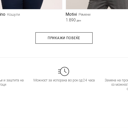
bino
Motivi
Кошули
Ремени
1.890
ден
ПРИКАЖИ ПОВЕЌЕ
е и заштита на
Можност за испорака во рок од 24 часа
Замена на прои
тоци
со можнос