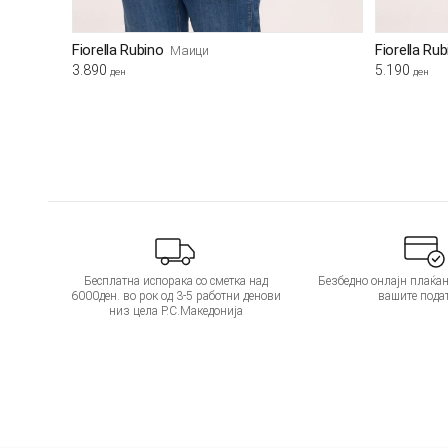
Fiorella Rubino
Fiorella Ru
Маици
3.890
5.190
ден
ден
Бесплатна испорака со сметка над
Безбедно онлајн плаќањ
6000ден. во рок од 3-5 работни денови
вашите пода
низ цела Р.С.Македонија