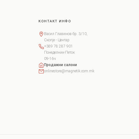
КОНТАКТ ИНФО
Васил Главинов бр. 3/10,
Скопје - Центар
+389 78 287 901
Понеделник-Петок
09-16ч
Продажни салони
onlinestore@magnetik.com.mk