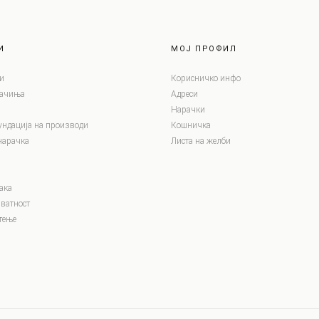
И
МОЈ ПРОФИЛ
и
Корисничко инфо
лачиња
Адреси
Нарачки
ундација на производи
Кошничка
нарачка
Листа на желби
ака
ватност
тење