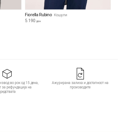
Fiorella Rubino
Кошули
5.190
ден
звод во рок од 15 дена,
Ажурирана залиха и достапност на
т за рефундација на
производите
средствата