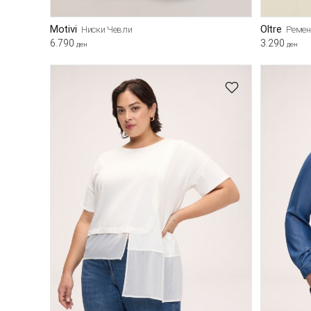
Motivi
Oltre
Ниски Чевли
Ремен
6.790
3.290
ден
ден