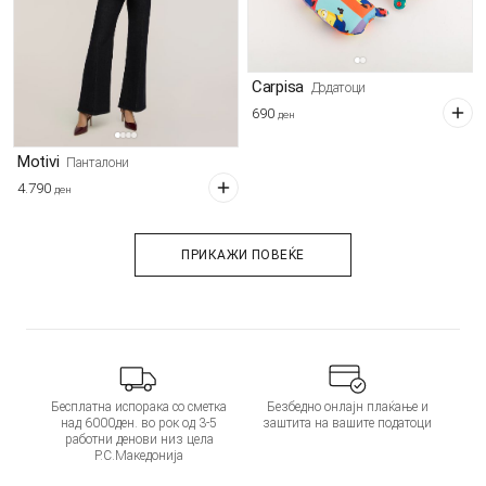
Carpisa
Додатоци
690
ден
Motivi
Панталони
4.790
ден
ПРИКАЖИ ПОВЕЌЕ
Бесплатна испорака со сметка
Безбедно онлајн плаќање и
над 6000ден. во рок од 3-5
заштита на вашите податоци
работни денови низ цела
Р.С.Македонија