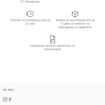
Р.С.Македонија
Можност за испорака во рок од
Замена на производ во рок од
24 часа
15 дена, со можност за
рефундација на средствата
Ажурирана залиха и достапност на
производите
ЗА НАС