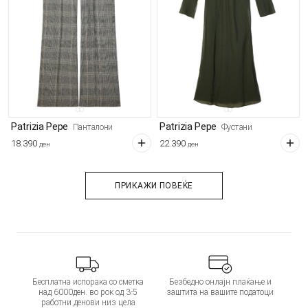
Patrizia Pepe
Patrizia Pepe
Панталони
Фустани
18.390
22.390
ден
ден
ПРИКАЖИ ПОВЕЌЕ
Бесплатна испорака со сметка
Безбедно онлајн плаќање и
над 6000ден. во рок од 3-5
заштита на вашите податоци
работни денови низ цела