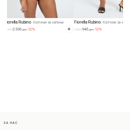
Fiorella Rubino
Fiorella Rubino
Костими за капење
Костими за капе
2.595
945
-50%
-50%
5.190
1.890
ден
ден
ЗА НАС