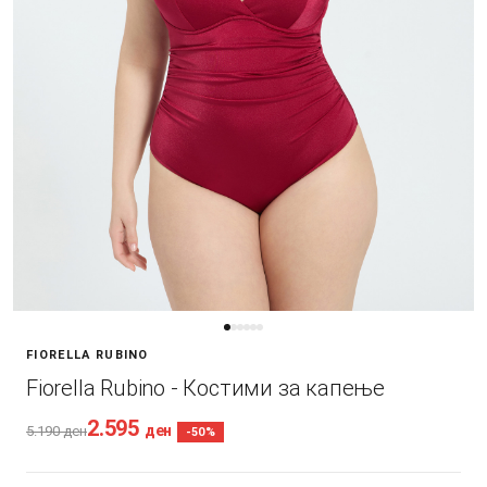
FIORELLA RUBINO
Fiorella Rubino - Костими за капење
2.595
ден
5.190
ден
-50%