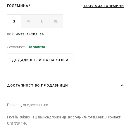
ГОЛЕМИНА
*
ТАБЕЛА ЗА ГОЛЕМИНИ
S
M
L
XL
КОД:
W029L042EA_26
Достапност:
На залиха
ДОДАДИ ВО ЛИСТА НА ЖЕЛБИ
ДОСТАПНОСТ ВО ПРОДАВНИЦИ
Производот е достапен во:
Fiorella Rubino - ТЦ Дајмонд приземје, во следните големини: S, контакт:
078 339 146