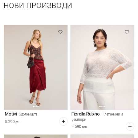
НОВИ ПРОИЗВОДИ
Motivi
Fiorella Rubino
Здолништа
Плетенини и
џемпери
5.290
ден
4.590
ден