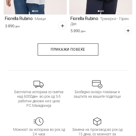
Fiorella Rubino
Fiorella Rubino
Маици
Тренерки - Горен
Дел
3.890
ден
5.890
ден
ПРИКАЖИ ПОВЕЌЕ
Бесплатна испорака со сметка
Безбедно онлајн плаќање и
над 6000ден. во рок од 3-5
заштита на вашите податоци
работни денови низ цела
Р.С.Македонија
Можност за испорака во рок од
Замена на производ во рок од
24 часа
15 дена, со можност за