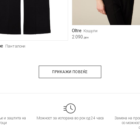
Oltre
Кошули
2.090
ден
pe
Панталони
ПРИКАЖИ ПОВЕЌЕ
е и заштита на
Можност за испорака во рок од 24 часа
Замена на прои
тоци
со можнос