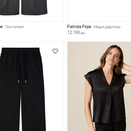
pe
Patrizia Pepe
Панталони
Модни додатоци
12.190
ден