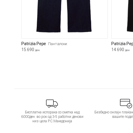
Patrizia Pepe
Patrizia Pe
Панталони
15.690
14.690
ден
ден
Бесплатна испорака со сметка над
Безбедно онлајн плаќањ
6000ден. во рок од 3-5 работни денови
вашите пода
низ цела Р.С.Македонија