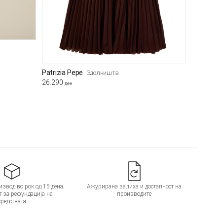
Patrizia Pepe
Здолништа
26.290
ден
звод во рок од 15 дена,
Ажурирана залиха и достапност на
т за рефундација на
производите
средствата