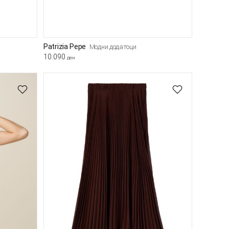
Patrizia Pepe
Модни додатоци
10.090
ден