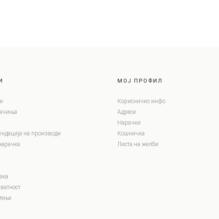
И
МОЈ ПРОФИЛ
и
Корисничко инфо
лачиња
Адреси
Нарачки
ундација на производи
Кошничка
нарачка
Листа на желби
ака
ватност
тење