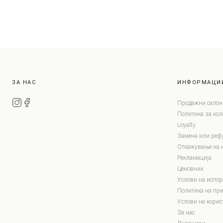
ЗА НАС
ИНФОРМАЦИ
Продажни салон
Политика за ко
Loyalty
Замена или реф
Откажување на 
Рекламација
Ценовник
Услови на испор
Политика на при
Услови на корис
За нас