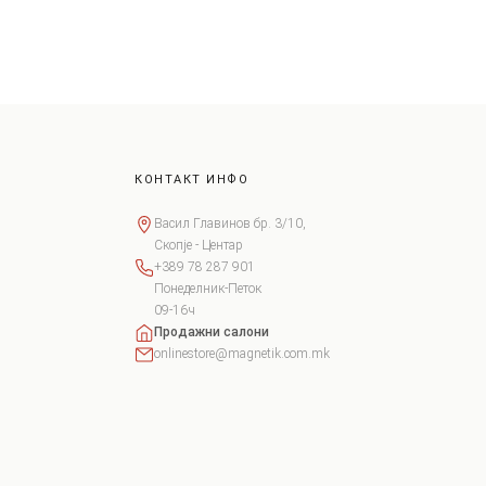
КОНТАКТ ИНФО
Васил Главинов бр. 3/10,
Скопје - Центар
+389 78 287 901
Понеделник-Петок
09-16ч
Продажни салони
onlinestore@magnetik.com.mk