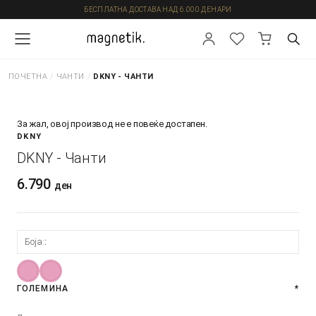
БЕСПЛАТНА ДОСТАВА НАД 6.000 ДЕНАРИ
ПОЧЕТНА
/
ЧАНТИ
/
DKNY - ЧАНТИ
За жал, овој производ не е повеќе достапен.
DKNY
DKNY - Чанти
6.790
ден
Боја:
ГОЛЕМИНА
*