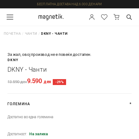
БЕСПЛАТНА ДОСТАВА НАД 6.000 ДЕНАРИ
ПОЧЕТНА
/
ЧАНТИ
/
DKNY - ЧАНТИ
За жал, овој производ не е повеќе достапен.
DKNY
DKNY - Чанти
9.590
ден
13.590
ден
-29%
ГОЛЕМИНА
*
Достапно во една големина
Достапност:
На залиха