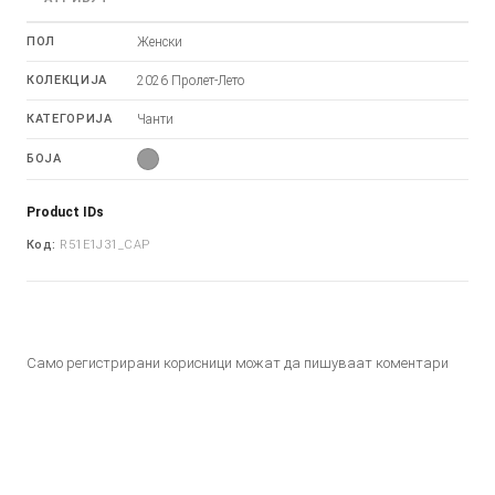
ПОЛ
Женски
КОЛЕКЦИЈА
2026 Пролет-Лето
КАТЕГОРИЈА
Чанти
БОЈА
Product IDs
Код:
R51E1J31_CAP
Само регистрирани корисници можат да пишуваат коментари