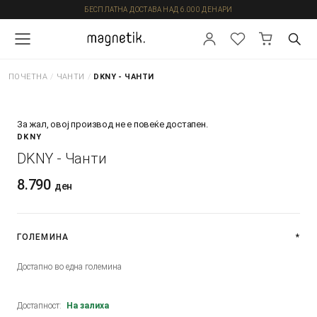
БЕСПЛАТНА ДОСТАВА НАД 6.000 ДЕНАРИ
ПОЧЕТНА
/
ЧАНТИ
/
DKNY - ЧАНТИ
За жал, овој производ не е повеќе достапен.
DKNY
DKNY - Чанти
8.790
ден
ГОЛЕМИНА
*
Достапно во една големина
Достапност:
На залиха