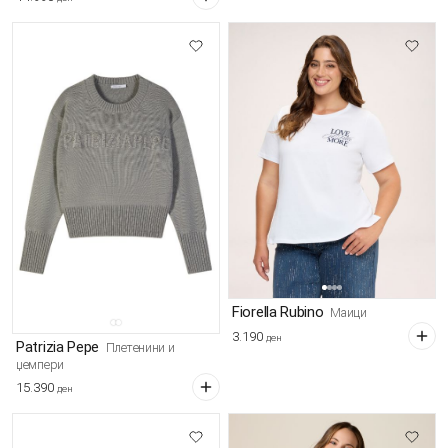
Fiorella Rubino
Маици
3.190
ден
Patrizia Pepe
Плетенини и
џемпери
15.390
ден