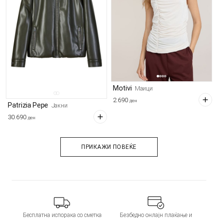
Motivi
Маици
2.690
ден
Patrizia Pepe
Јакни
30.690
ден
ПРИКАЖИ ПОВЕЌЕ
Бесплатна испорака со сметка
Безбедно онлајн плаќање и