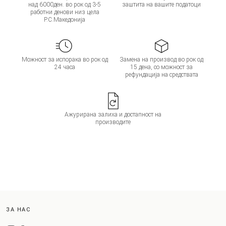
над 6000ден. во рок од 3-5
заштита на вашите податоци
работни денови низ цела
Р.С.Македонија
Можност за испорака во рок од
Замена на производ во рок од
24 часа
15 дена, со можност за
рефундација на средствата
Ажурирана залиха и достапност на
производите
ЗА НАС