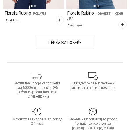
Fiorella Rubino
Fiorella Rubino
Кошули
Тренерки - Горен
Дел
3.190
ден
6.490
ден
ПРИКАЖИ ПОВЕЌЕ
Бесплатна испорака со сметка
Безбедно онлајн плаќање и
над 6000ден. во рок од 3-5
заштита на вашите податоци
работни денови низ цела
Р.С.Македонија
Можност за испорака во рок од
Замена на производ во рок од
24 часа
15 дена, со можност за
рефундација на средствата