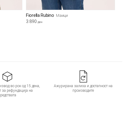
Fiorella Rubino
Маици
3.890
ден
звод во рок од 15 дена,
Ажурирана залиха и достапност на
т за рефундација на
производите
средствата