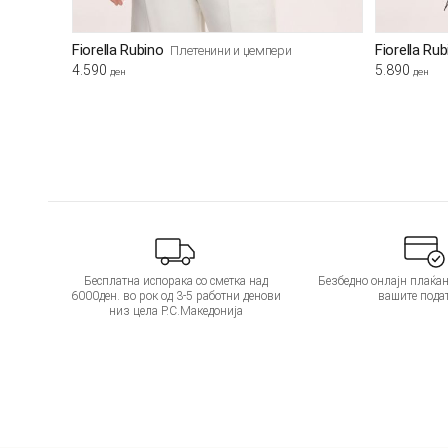
Fiorella Rubino
Fiorella Ru
Плетенини и џемпери
4.590
5.890
ден
ден
Бесплатна испорака со сметка над
Безбедно онлајн плаќањ
6000ден. во рок од 3-5 работни денови
вашите пода
низ цела Р.С.Македонија