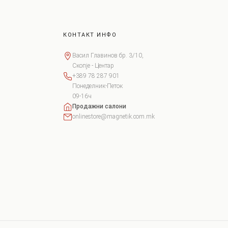
КОНТАКТ ИНФО
Васил Главинов бр. 3/10,
Скопје - Центар
+389 78 287 901
Понеделник-Петок
09-16ч
Продажни салони
onlinestore@magnetik.com.mk