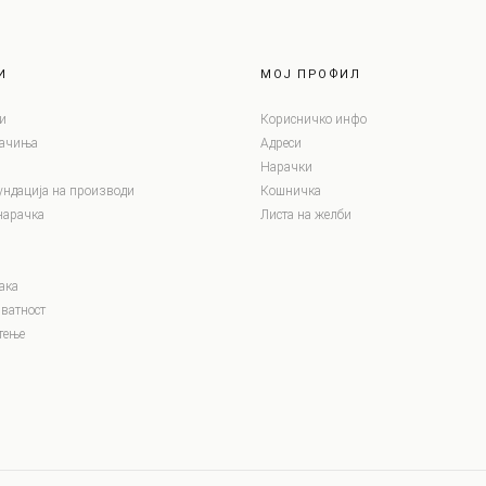
И
МОЈ ПРОФИЛ
и
Корисничко инфо
лачиња
Адреси
Нарачки
ундација на производи
Кошничка
нарачка
Листа на желби
ака
ватност
тење