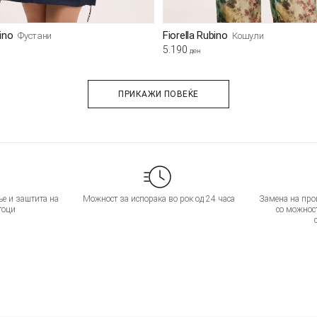
bino
Fiorella Rubino
Фустани
Кошули
5.190
ден
ПРИКАЖИ ПОВЕЌЕ
е и заштита на
Можност за испорака во рок од 24 часа
Замена на прои
тоци
со можнос