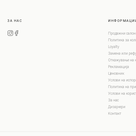
ЗА НАС
ИНФОРМАЦИ
Продажни салон
Политика за ко
Loyalty
Замена или реф
Откажување на 
Рекламација
Ценовник
Услови на испор
Политика на при
Услови на корис
За нас
Дизајнери
Контакт