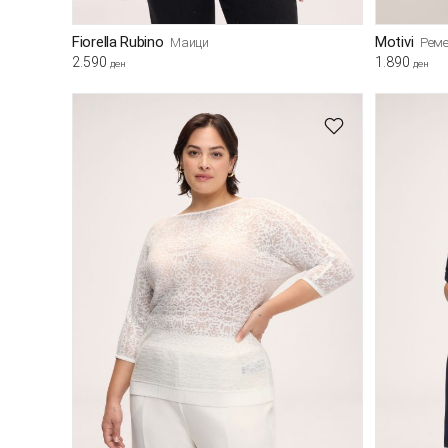
Fiorella Rubino
Motivi
Маици
Реме
2.590
1.890
ден
ден