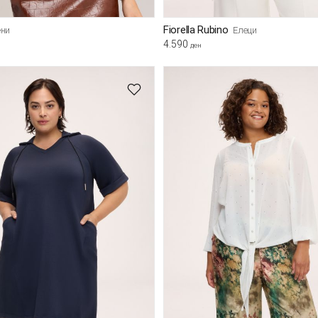
Fiorella Rubino
ни
Елеци
4.590
ден