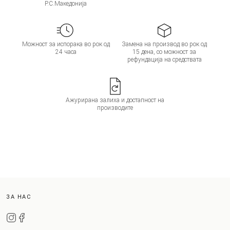
Р.С.Македонија
Можност за испорака во рок од
Замена на производ во рок од
24 часа
15 дена, со можност за
рефундација на средствата
Ажурирана залиха и достапност на
производите
ЗА НАС