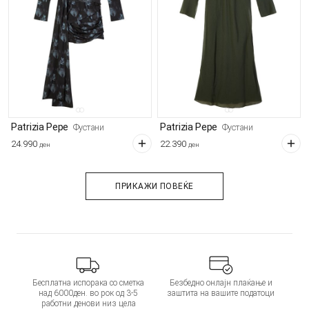
Patrizia Pepe
Patrizia Pepe
Фустани
Фустани
24.990
22.390
ден
ден
ПРИКАЖИ ПОВЕЌЕ
Бесплатна испорака со сметка
Безбедно онлајн плаќање и
над 6000ден. во рок од 3-5
заштита на вашите податоци
работни денови низ цела