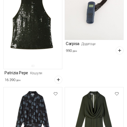
Carpisa
Додатоци
990
ден
Patrizia Pepe
Кошули
16.390
ден