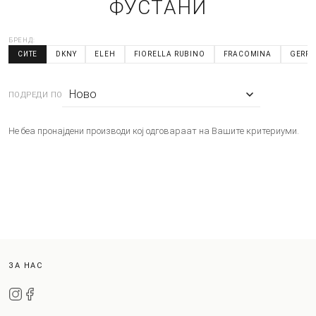
ФУСТАНИ
БРЕНД:
СИТЕ
DKNY
ELEH
FIORELLA RUBINO
FRACOMINA
GERRY
ПОДРЕДИ ПО
Не беа пронајдени производи кој одговараат на Вашите критериуми.
ЗА НАС