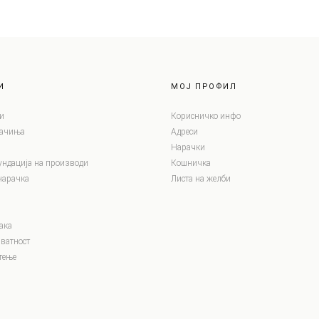
И
МОЈ ПРОФИЛ
и
Корисничко инфо
лачиња
Адреси
Нарачки
ундација на производи
Кошничка
нарачка
Листа на желби
ака
ватност
тење