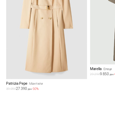
Marella
Елеци
9.850
29.290
ден
Patrizia Pepe
Мантили
27.390
39.090
-30%
ден