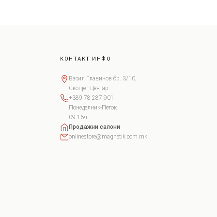
КОНТАКТ ИНФО
Васил Главинов бр. 3/10,
Скопје - Центар
+389 78 287 901
Понеделник-Петок
09-16ч
Продажни салони
onlinestore@magnetik.com.mk