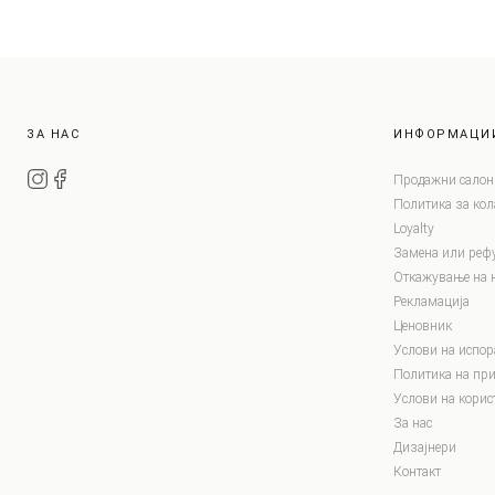
ЗА НАС
ИНФОРМАЦИ
Продажни салон
Политика за ко
Loyalty
Замена или реф
Откажување на 
Рекламација
Ценовник
Услови на испор
Политика на при
Услови на корис
За нас
Дизајнери
Контакт