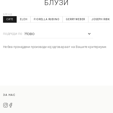
БЛУЗИ
БРЕНД:
СИТЕ
ELEH
FIORELLA RUBINO
GERRY WEBER
JOSEPH RIBKO
ПОДРЕДИ ПО
Не беа пронајдени производи кој одговараат на Вашите критериуми.
ЗА НАС