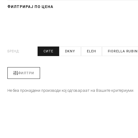
ФИЛТРИРАЈ ПО ЦЕНА
СИТЕ
DKNY
ELEH
FIORELLA RUBI
БРЕНД:
ФИЛТРИ
Не беа пронајдени производи кој одговараат на Вашите критериуми.