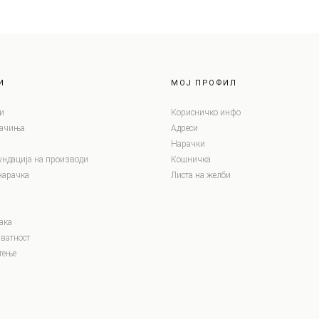
И
МОЈ ПРОФИЛ
и
Корисничко инфо
лачиња
Адреси
Нарачки
ундација на производи
Кошничка
нарачка
Листа на желби
ака
ватност
тење