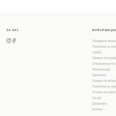
ЗА НАС
ИНФОРМАЦИ
Продажни салон
Политика за ко
Loyalty
Замена или реф
Откажување на 
Рекламација
Ценовник
Услови на испор
Политика на при
Услови на корис
За нас
Дизајнери
Контакт