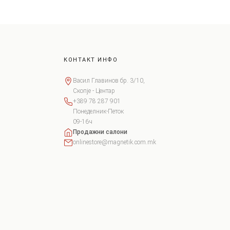
КОНТАКТ ИНФО
Васил Главинов бр. 3/10,
Скопје - Центар
+389 78 287 901
Понеделник-Петок
09-16ч
Продажни салони
onlinestore@magnetik.com.mk